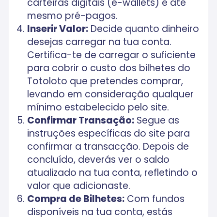
carteiras digitais (e-wallets) e até
mesmo pré-pagos.
Inserir Valor:
Decide quanto dinheiro
desejas carregar na tua conta.
Certifica-te de carregar o suficiente
para cobrir o custo dos bilhetes do
Totoloto que pretendes comprar,
levando em consideração qualquer
mínimo estabelecido pelo site.
Confirmar Transação:
Segue as
instruções específicas do site para
confirmar a transacção. Depois de
concluído, deverás ver o saldo
atualizado na tua conta, refletindo o
valor que adicionaste.
Compra de Bilhetes:
Com fundos
disponíveis na tua conta, estás