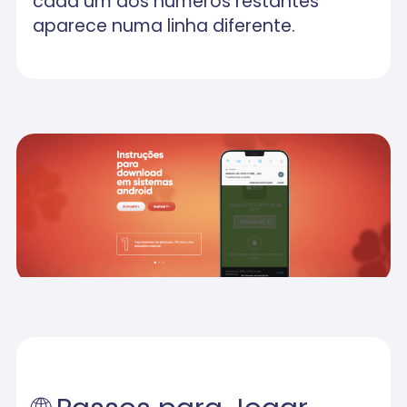
cada um dos números restantes
aparece numa linha diferente.