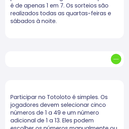
é de apenas 1 em 7. Os sorteios são
realizados todas as quartas-feiras e
sábados à noite.
Totoloto # 2026
⏩ Vantagens de Jogar o Totoloto
👉 Oportunidades de Apostas
Participar no Totoloto é simples. Os
🍀 Como podes jogar no Totoloto
jogadores devem selecionar cinco
de Ireland online?
números de 1 a 49 e um número
🌐 Passos para Jogar Online
adicional de 1 a 13. Eles podem
💡 Dicas para Jogar Online
escolher os números manualmente ou
🔥 Como podes ganhar o jackpot