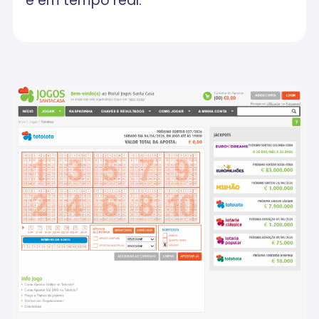
e em tempo real.