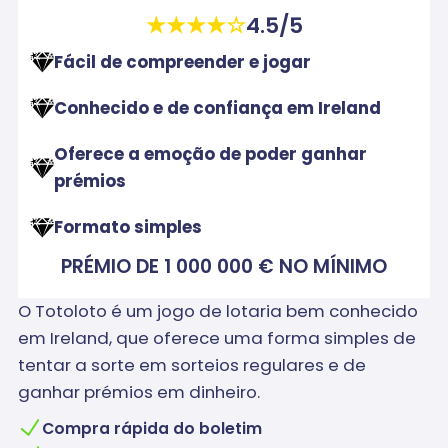
★
★
★
★
☆
4.5/5
Fácil de compreender e jogar
Conhecido e de confiança em Ireland
Oferece a emoção de poder ganhar
prémios
Formato simples
PRÉMIO DE 1 000 000 € NO MÍNIMO
O Totoloto é um jogo de lotaria bem conhecido
em Ireland, que oferece uma forma simples de
tentar a sorte em sorteios regulares e de
ganhar prémios em dinheiro.
Compra rápida do boletim