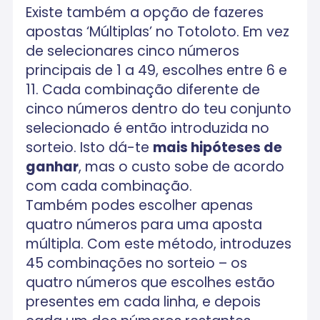
Existe também a opção de fazeres
apostas ‘Múltiplas’ no Totoloto. Em vez
de selecionares cinco números
principais de 1 a 49, escolhes entre 6 e
11. Cada combinação diferente de
cinco números dentro do teu conjunto
selecionado é então introduzida no
sorteio. Isto dá-te
mais hipóteses de
ganhar
, mas o custo sobe de acordo
com cada combinação.
Também podes escolher apenas
quatro números para uma aposta
múltipla. Com este método, introduzes
45 combinações no sorteio – os
quatro números que escolhes estão
presentes em cada linha, e depois