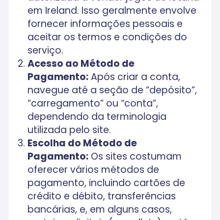
em Ireland. Isso geralmente envolve
fornecer informações pessoais e
aceitar os termos e condições do
serviço.
Acesso ao Método de
Pagamento:
Após criar a conta,
navegue até a seção de “depósito”,
“carregamento” ou “conta”,
dependendo da terminologia
utilizada pelo site.
Escolha do Método de
Pagamento:
Os sites costumam
oferecer vários métodos de
pagamento, incluindo cartões de
crédito e débito, transferências
bancárias, e, em alguns casos,