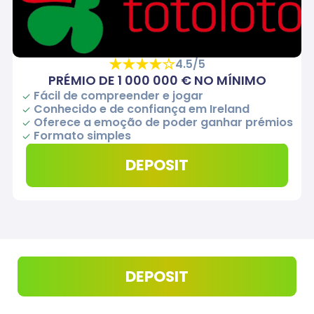
★
★
★
★
☆
4.5/5
PRÉMIO DE 1 000 000 € NO MÍNIMO
Fácil de compreender e jogar
Conhecido e de confiança em Ireland
Oferece a emoção de poder ganhar prémios
Formato simples
DEPOSIT
DEPOSIT
⚡ Como podes