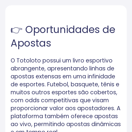
👉 Oportunidades de
Apostas
O Totoloto possui um livro esportivo
abrangente, apresentando linhas de
apostas extensas em uma infinidade
de esportes. Futebol, basquete, tênis e
muitos outros esportes são cobertos,
com odds competitivas que visam
proporcionar valor aos apostadores. A
plataforma também oferece apostas
ao vivo, permitindo apostas dinâmicas