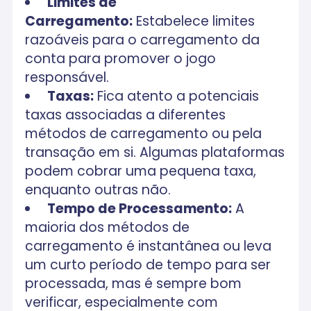
Limites de
Carregamento:
Estabelece limites
razoáveis para o carregamento da
conta para promover o jogo
responsável.
Taxas:
Fica atento a potenciais
taxas associadas a diferentes
métodos de carregamento ou pela
transação em si. Algumas plataformas
podem cobrar uma pequena taxa,
enquanto outras não.
Tempo de Processamento:
A
maioria dos métodos de
carregamento é instantânea ou leva
um curto período de tempo para ser
processada, mas é sempre bom
verificar, especialmente com