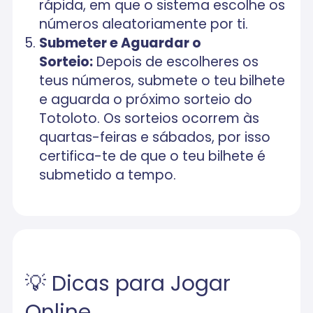
rápida, em que o sistema escolhe os
números aleatoriamente por ti.
Submeter e Aguardar o
Sorteio:
Depois de escolheres os
teus números, submete o teu bilhete
e aguarda o próximo sorteio do
Totoloto. Os sorteios ocorrem às
quartas-feiras e sábados, por isso
certifica-te de que o teu bilhete é
submetido a tempo.
💡 Dicas para Jogar
Online