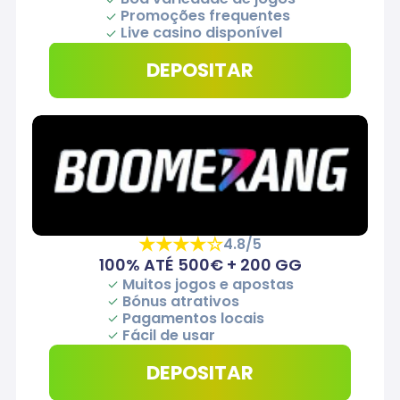
Promoções frequentes
Live casino disponível
DEPOSITAR
★
★
★
★
☆
4.8/5
100% ATÉ 500€ + 200 GG
Muitos jogos e apostas
Bónus atrativos
Pagamentos locais
Fácil de usar
DEPOSITAR