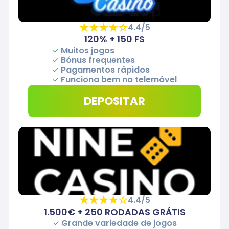
★
★
★
★
☆
4.4/5
120% + 150 FS
Muitos jogos
Bónus frequentes
Pagamentos rápidos
Funciona bem no telemóvel
DEPOSITAR
★
★
★
★
☆
4.4/5
1.500€ + 250 RODADAS GRÁTIS
Grande variedade de jogos