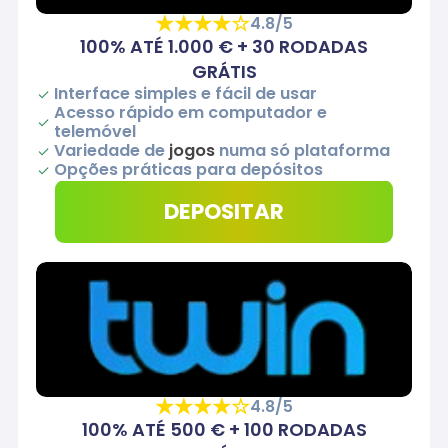
⭐ Vemabet: Casino com os
★
★
★
★
☆
4.8/5
Melhores Métodos de Pagamento
100% ATÉ 1.000 € + 30 RODADAS
⭐ Betlabel
GRÁTIS
Interface simples e fácil de usar
📌 Como Escolher o Melhor Casino
Acesso rápido em computador e
Online
telemóvel
🌟 Tipos de Bónus e Ofertas
Variedade de
jogos
numa só plataforma
Opções práticas para depósitos
Disponíveis nos Melhores Casinos
Online
DEPOSITAR
📌 Como Começar a Jogar no
Casino Online em Portugal
📌 Como Abrir Conta num Casino
🔥 Variedade de Jogos e
Fornecedores
💎 Melhores Jogos de Casino Online
em Portugal
★
★
★
★
☆
4.8/5
💵 Métodos de Pagamento em
100% ATÉ 500 € + 100 RODADAS
Casinos Online PT