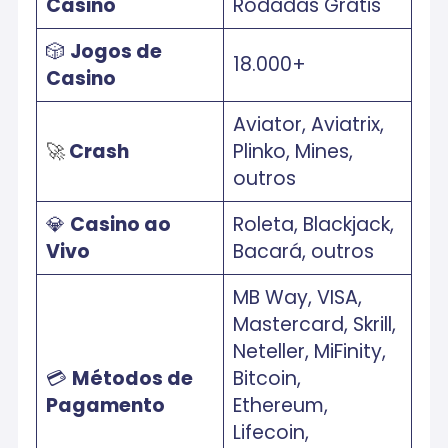
Casino
Rodadas Grátis
🎲
Jogos de
18.000+
Casino
Aviator, Aviatrix,
🚀
Crash
Plinko, Mines,
outros
💎
Casino
ao
Roleta, Blackjack,
Vivo
Bacará, outros
MB Way, VISA,
Mastercard, Skrill,
Neteller, MiFinity,
💳
Métodos de
Bitcoin,
Pagamento
Ethereum,
Lifecoin,