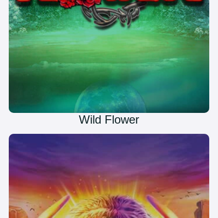
Wild Flower