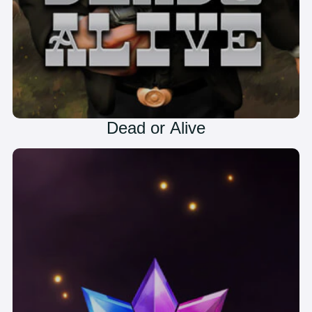
Dead or Alive