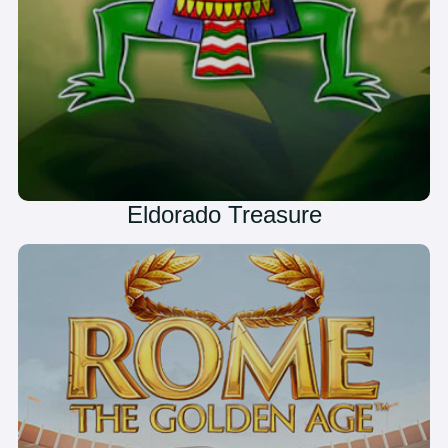
Eldorado Treasure