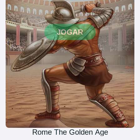
Rome The Golden Age