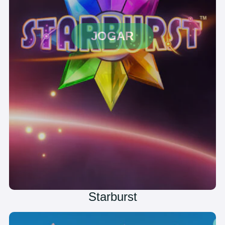
Starburst