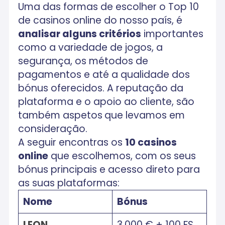
Uma das formas de escolher o Top 10
de casinos online do nosso país, é
analisar alguns critérios
importantes
como a variedade de jogos, a
segurança, os métodos de
pagamentos e até a qualidade dos
bónus oferecidos. A reputação da
plataforma e o apoio ao cliente, são
também aspetos
que levamos em
consideração.
A seguir encontras os
10
casinos
online
que escolhemos, com os seus
bónus principais e acesso direto para
as suas plataformas:
Nome
Bónus
LEON
3.000 € + 100 FS