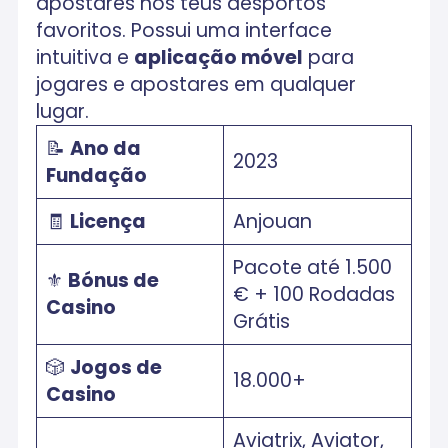
apostares nos teus desportos
favoritos. Possui uma interface
intuitiva e
aplicação móvel
para
jogares e apostares em qualquer
lugar.
📝
Ano da
2023
Fundação
🧾
Licença
Anjouan
Pacote até 1.500
⚜️
Bónus
de
€ + 100 Rodadas
Casino
Grátis
🎲
Jogos de
18.000+
Casino
Aviatrix, Aviator,