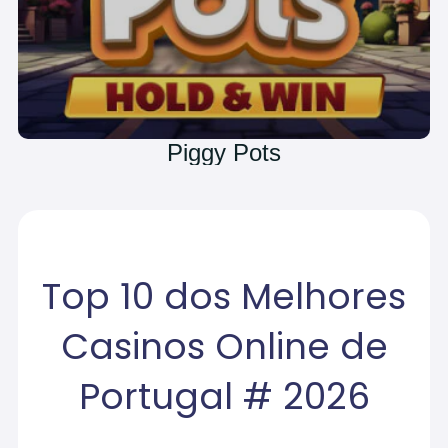
Piggy Pots
Top 10 dos Melhores
Casinos Online de
Portugal # 2026