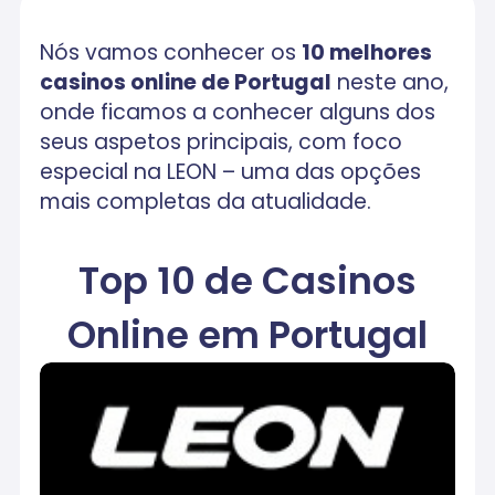
💎 O Meu Top 10 de Casinos Online
Nós vamos conhecer os
10
melhores
em Portugal
casinos online
de
Portugal
neste ano,
⭐ LEON: O Melhor Casino Online
onde ficamos a conhecer alguns dos
⭐ Twin: O Casino com as Melhores
seus aspetos principais, com foco
Apostas Desportivas
especial na LEON – uma das opções
⭐ Boomerang Bet: As Melhores
Campanhas Semanais
mais completas da atualidade.
⭐ Ninecasino: Casino com os
Pagamentos mais Rápidos
Top 10 de Casinos
⭐ Slott: Casino com o Melhor Bónus
de Boas-Vindas
Online em Portugal
⭐ RTbet: Casino com os Melhores
Crash Games
⭐ Ice Casino: Casino com o Melhor
Casino ao Vivo
⭐ Slotexo: Casino com as Melhores
Slots