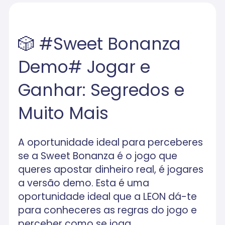
🎲 #Sweet Bonanza
Demo# Jogar e
Ganhar: Segredos e
Muito Mais
A oportunidade ideal para perceberes
se a Sweet Bonanza é o jogo que
queres apostar dinheiro real, é jogares
a versão demo. Esta é uma
oportunidade ideal que a LEON dá-te
para conheceres as regras do jogo e
perceber como se joga.