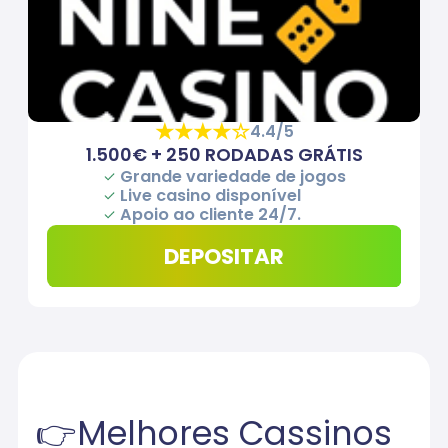
★
★
★
★
☆
4.4/5
1.500€ + 250 RODADAS GRÁTIS
Grande variedade de jogos
Live casino disponível
Apoio ao cliente 24/7.
DEPOSITAR
👉Melhores Cassinos