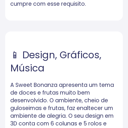
cumpre com esse requisito.
📱 Design, Gráficos,
Música
A Sweet Bonanza apresenta um tema
de doces e frutas muito bem
desenvolvido. O ambiente, cheio de
guloseimas e frutas, faz enaltecer um
ambiente de alegria. O seu design em
3D conta com 6 colunas e 5 rolos e