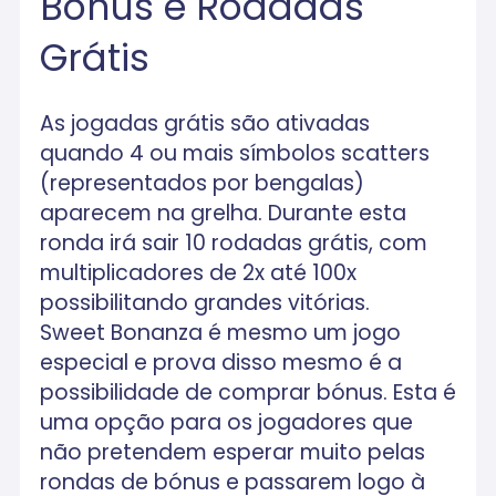
Bónus e Rodadas
Grátis
As jogadas grátis são ativadas
quando 4 ou mais símbolos scatters
(representados por bengalas)
aparecem na grelha. Durante esta
ronda irá sair 10 rodadas grátis, com
multiplicadores de 2x até 100x
possibilitando grandes vitórias.
Sweet Bonanza é mesmo um jogo
especial e prova disso mesmo é a
possibilidade de comprar bónus. Esta é
uma opção para os jogadores que
não pretendem esperar muito pelas
rondas de bónus e passarem logo à