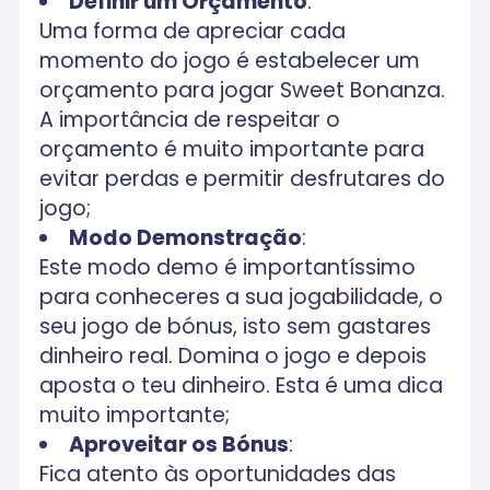
Definir um Orçamento
:
Uma forma de apreciar cada
momento do jogo é estabelecer um
orçamento para jogar Sweet Bonanza.
A importância de respeitar o
orçamento é muito importante para
evitar perdas e permitir desfrutares do
jogo;
Modo Demonstração
:
Este modo demo é importantíssimo
para conheceres a sua jogabilidade, o
seu jogo de bónus, isto sem gastares
dinheiro real. Domina o jogo e depois
aposta o teu dinheiro. Esta é uma dica
muito importante;
Aproveitar os Bónus
:
Fica atento às oportunidades das