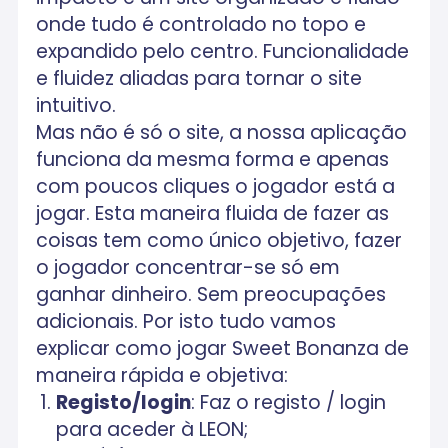
onde tudo é controlado no topo e
expandido pelo centro. Funcionalidade
e fluidez aliadas para tornar o site
intuitivo.
Mas não é só o site, a nossa aplicação
funciona da mesma forma e apenas
com poucos cliques o jogador está a
jogar. Esta maneira fluida de fazer as
coisas tem como único objetivo, fazer
o jogador concentrar-se só em
ganhar dinheiro. Sem preocupações
adicionais. Por isto tudo vamos
explicar como jogar Sweet Bonanza de
maneira rápida e objetiva:
Registo/login
: Faz o registo / login
para aceder à LEON;