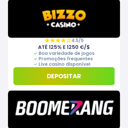
★
★
★
★
☆
4.5/5
ATÉ 125% E 1250 €/$
Boa variedade de jogos
Promoções frequentes
Live casino disponível
DEPOSITAR