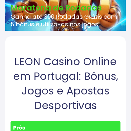
Maratona de Rodadas
Ganha até 300 Rodadas Grátis com
5 bónus e utiliza-as nos jogos
selecionados!
LEON Casino Online
em Portugal: Bónus,
Jogos e Apostas
Desportivas
Prós