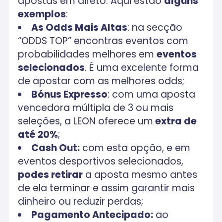
apostas em direto. Aqui estão
alguns
exemplos
:
As Odds Mais Altas
: na secção
“ODDS TOP” encontras eventos com
probabilidades melhores em
eventos
selecionados
. É uma excelente forma
de apostar com as melhores odds;
Bónus Expresso
: com uma aposta
vencedora múltipla de 3 ou mais
seleções, a LEON oferece um
extra de
até 20%
;
Cash Out:
com esta opção, e em
eventos desportivos selecionados,
podes retirar
a aposta mesmo antes
de ela terminar e assim garantir mais
dinheiro ou reduzir perdas;
Pagamento Antecipado:
ao