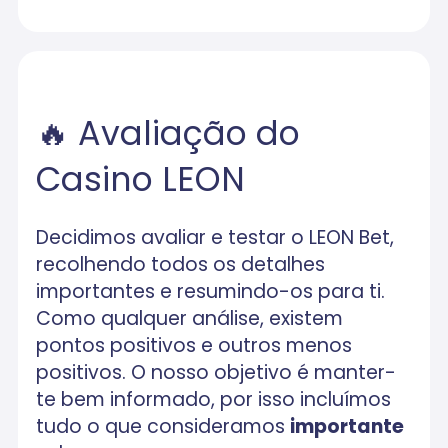
🔥 Avaliação do
Casino LEON
Decidimos avaliar e testar o LEON Bet,
recolhendo todos os detalhes
importantes e resumindo-os para ti.
Como qualquer análise, existem
pontos positivos e outros menos
positivos. O nosso objetivo é manter-
te bem informado, por isso incluímos
tudo o que consideramos
importante