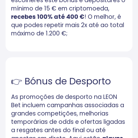
escolheres este bónus e depositares o
mínimo de 15 € em criptomoeda,
recebes 100% até 400 €
! O melhor, é
que podes repetir mais 2x até ao total
máximo de 1.200 €;
👉 Bónus de Desporto
As promoções de desporto na LEON
Bet incluem campanhas associadas a
grandes competições, melhorias
temporárias de odds e ofertas ligadas
a resgates antes do final ou até