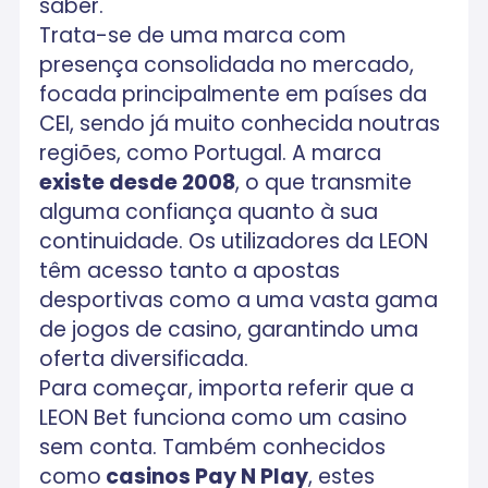
saber.
Trata-se de uma marca com
presença consolidada no mercado,
focada principalmente em países da
CEI, sendo já muito conhecida noutras
regiões, como Portugal. A marca
existe desde 2008
, o que transmite
alguma confiança quanto à sua
continuidade. Os utilizadores da LEON
têm acesso tanto a apostas
desportivas como a uma vasta gama
de jogos de casino, garantindo uma
oferta diversificada.
Para começar, importa referir que a
LEON Bet funciona como um casino
sem conta. Também conhecidos
como
casinos Pay N Play
, estes