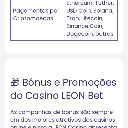
Ethereum, Tether,
Pagamentos por
USD Coin, Solana,
Criptomoedas
Tron, Litecoin,
Binance Coin,
Dogecoin, outras
🎁 Bónus e Promoções
do Casino LEON Bet
As campanhas de bónus são sempre
um dos maiores atrativos dos casinos
online e nisso a LEON Casino apresenta