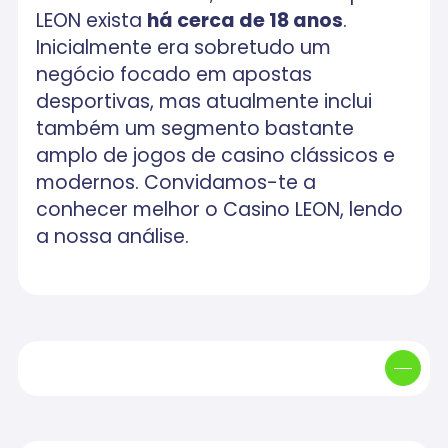
LEON exista
há cerca de 18 anos
.
Inicialmente era sobretudo um
negócio focado em apostas
desportivas, mas atualmente inclui
também um segmento bastante
amplo de jogos de casino clássicos e
modernos. Convidamos-te a
conhecer melhor o Casino LEON, lendo
a nossa análise.
LEON Casino Online em Portugal: