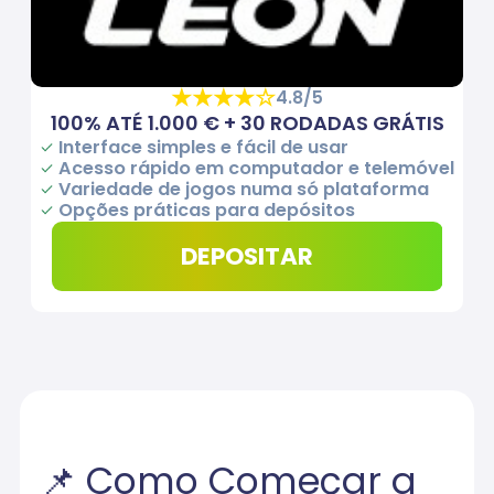
★
★
★
★
☆
4.8/5
100% ATÉ 1.000 € + 30 RODADAS GRÁTIS
Interface simples e fácil de usar
Acesso rápido em computador e telemóvel
Variedade de jogos numa só plataforma
Opções práticas para depósitos
DEPOSITAR
📌 Como Começar a