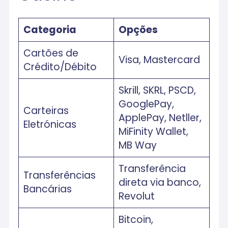
Categoria
Opções
Cartões de
Visa, Mastercard
Crédito/Débito
Skrill, SKRL, PSCD,
GooglePay,
Carteiras
ApplePay, Netller,
Eletrónicas
MiFinity Wallet,
MB Way
Transferência
Transferências
direta via banco,
Bancárias
Revolut
Bitcoin,