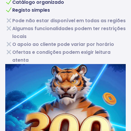
Catálogo organizado
Registo simples
Pode não estar disponível em todas as regiões
Algumas funcionalidades podem ter restrições
locais
O apoio ao cliente pode variar por horário
Ofertas e condições podem exigir leitura
atenta