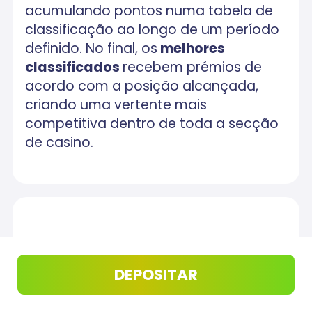
acumulando pontos numa tabela de
classificação ao longo de um período
definido. No final, os
melhores
classificados
recebem prémios de
acordo com a posição alcançada,
criando uma vertente mais
competitiva dentro de toda a secção
de casino.
👉 Torneios de Desporto
DEPOSITAR
Baseados normalmente no
desempenho das
apostas online