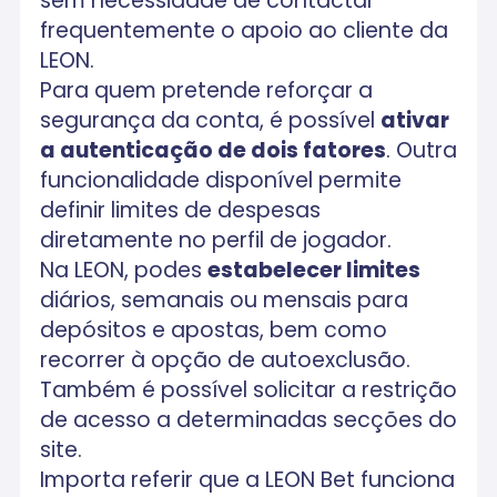
sem necessidade de contactar
frequentemente o apoio ao cliente da
LEON.
Para quem pretende reforçar a
segurança da conta, é possível
ativar
a autenticação de dois fatores
. Outra
funcionalidade disponível permite
definir limites de despesas
diretamente no perfil de jogador.
Na LEON, podes
estabelecer limites
diários, semanais ou mensais para
depósitos e apostas, bem como
recorrer à opção de autoexclusão.
Também é possível solicitar a restrição
de acesso a determinadas secções do
site.
Importa referir que a LEON Bet funciona