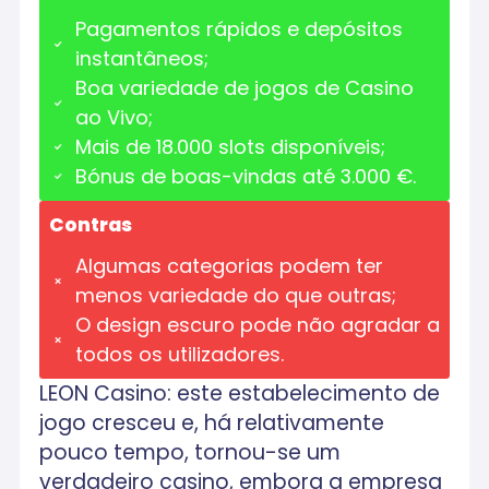
Pagamentos rápidos e depósitos
instantâneos;
Boa variedade de jogos de Casino
ao Vivo;
Mais de 18.000 slots disponíveis;
Bónus de boas-vindas até 3.000 €.
Contras
Algumas categorias podem ter
menos variedade do que outras;
O design escuro pode não agradar a
todos os utilizadores.
LEON Casino: este estabelecimento de
jogo cresceu e, há relativamente
pouco tempo, tornou-se um
verdadeiro casino, embora a empresa