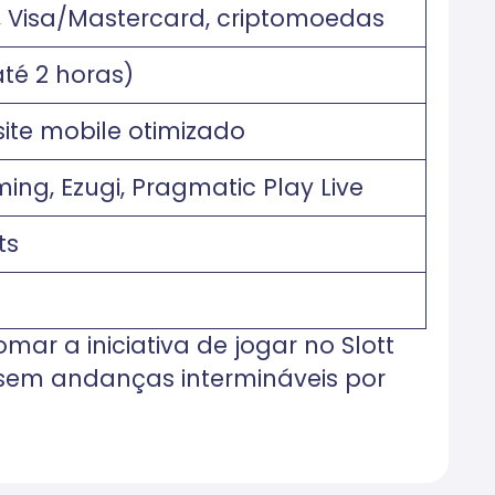
 Visa/Mastercard, criptomoedas
até 2 horas)
site mobile otimizado
ing, Ezugi, Pragmatic Play Live
ts
ar a iniciativa de jogar no Slott
 sem andanças intermináveis por