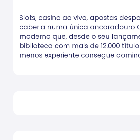
Slots, casino ao vivo, apostas desp
caberia numa única ancoradouro O 
moderno que, desde o seu lançame
biblioteca com mais de 12.000 títu
menos experiente consegue domina
Slott Casino: análise completa para jo
📌 Registo, verificação de conta (KYC) 