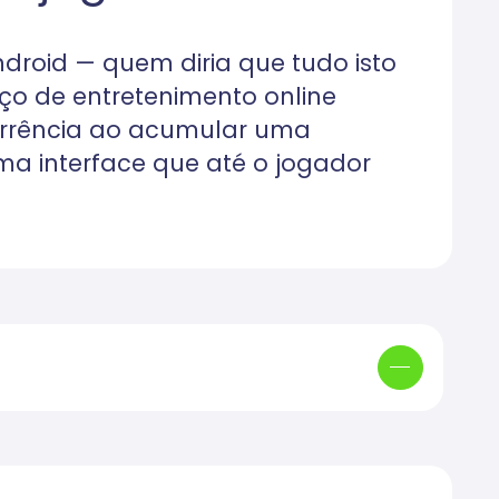
ndroid — quem diria que tudo isto
ço de entretenimento online
orrência ao acumular uma
ma interface que até o jogador
e: resumo rápido
n: acesso à conta e recuperação de