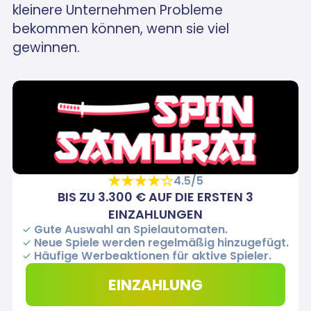
kleinere Unternehmen Probleme
bekommen können, wenn sie viel
gewinnen.
★
★
★
★
☆
4.5/5
BIS ZU 3.300 € AUF DIE ERSTEN 3
EINZAHLUNGEN
Gute Auswahl an Spielautomaten.
Neue Spiele werden regelmäßig hinzugefügt.
Häufige Werbeaktionen für aktive Spieler.
EINZAHLUNG