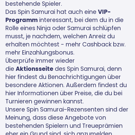
bestehende Spieler.
Das Spin Samurai hat auch eine
VIP-
Programm
interessant, bei dem du in die
Rolle eines Ninja oder Samurai schlüpfen
musst, je nachdem, welchen Anreiz du
erhalten möchtest - mehr Cashback bzw.
mehr Einzahlungsbonus.
Überprüfe immer wieder
die
Aktionsseite
des Spin Samurai, denn
hier findest du Benachrichtigungen über
besondere Aktionen. Außerdem findest du
hier Informationen über Preise, die du bei
Turnieren gewinnen kannst.
Unsere Spin Samurai-Rezensenten sind der
Meinung, dass diese Angebote von
bestehenden Spielern und Treueprämien
eher ein Grund sind, sich anzumelden.