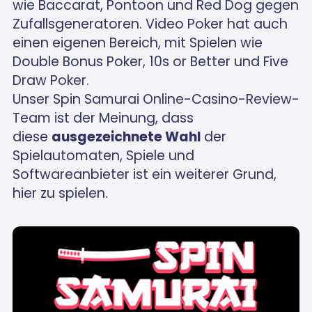
wie Baccarat, Pontoon und Red Dog gegen
Zufallsgeneratoren. Video Poker hat auch
einen eigenen Bereich, mit Spielen wie
Double Bonus Poker, 10s or Better und Five
Draw Poker.
Unser Spin Samurai Online-Casino-Review-
Team ist der Meinung, dass
diese
ausgezeichnete Wahl
der
Spielautomaten, Spiele und
Softwareanbieter ist ein weiterer Grund,
hier zu spielen.