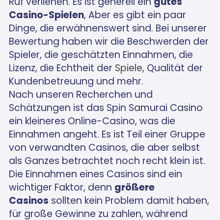
Ruf verliehen. Es ist generell ein
gutes
Promotionen
Casino-Spielen
, Aber es gibt ein paar
🎮 Spielauswahl
Dinge, die erwähnenswert sind. Bei unserer
🏦 Banken und Abhebungen
Bewertung haben wir die Beschwerden der
🔐 Sicherheit und Lizenzierung
Spieler, die geschätzten Einnahmen, die
🙋‍♂️ Kundenbetreuung
Lizenz, die Echtheit der
Spiele
, Qualität der
🏁 Unser Spin Samurai-Casino-Urteil
Kundenbetreuung und mehr.
❓ Häufig gestellte Fragen
Nach unseren Recherchen und
Schätzungen ist das Spin Samurai Casino
ein kleineres Online-Casino, was die
Einnahmen angeht. Es ist Teil einer Gruppe
von verwandten Casinos, die aber selbst
als Ganzes betrachtet noch recht klein ist.
Die Einnahmen eines Casinos sind ein
wichtiger Faktor, denn
größere
Casinos
sollten kein Problem damit haben,
für große Gewinne zu zahlen, während