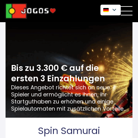
Bis zu 3.300 € auf die
ersten 3 Einzahlungen
Dieses Angebot richtet sich an neue
Spieler und ermöglicht es ihnen, ihr
Startguthaben zu erhöhen und einige
Spielautomaten mit zusätzlichen Vorteilen
gleich bei der Anmeldung auszuprobieren.
Spin Samurai