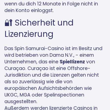
wenn du dich 12 Monate in Folge nicht in
dein Konto einloggst.
🔐 Sicherheit und
Lizenzierung
Das Spin Samurai-Casino ist im Besitz und
wird betrieben von Dama N.V., - einem
Unternehmen, das eine
Spiellizenz
von
Curaçao. Curaçao ist eine Offshore-
Jurisdiktion und die Lizenzen gelten nicht
als so zuverlässig wie die von
europäischen Aufsichtsbehörden wie
UKGC, MGA oder Spelinspectionen
ausgestellten.
Außerdem werden lizenzierte Casinos in