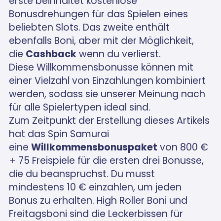
erste beinhaltet kostenlose
Bonusdrehungen für das Spielen eines
beliebten Slots. Das zweite enthält
ebenfalls Boni, aber mit der Möglichkeit,
die
Cashback
wenn du verlierst.
Diese Willkommensbonusse können mit
einer Vielzahl von Einzahlungen kombiniert
werden, sodass sie unserer Meinung nach
für alle Spielertypen ideal sind.
Zum Zeitpunkt der Erstellung dieses Artikels
hat das Spin Samurai
eine
Willkommensbonuspaket
von 800 €
+ 75 Freispiele für die ersten drei Bonusse,
die du beanspruchst. Du musst
mindestens 10 € einzahlen, um jeden
Bonus zu erhalten. High Roller Boni und
Freitagsboni sind die Leckerbissen für