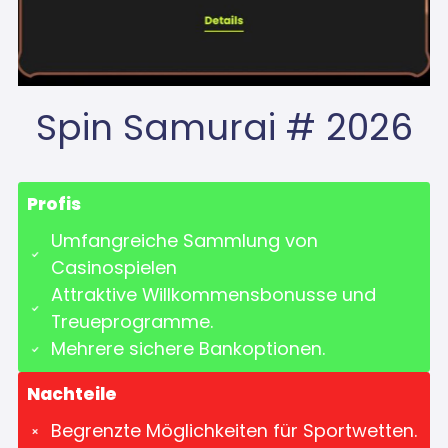
Spin Samurai # 2026
Profis
Umfangreiche Sammlung von
Casinospielen
Attraktive Willkommensbonusse und
Treueprogramme.
Mehrere sichere Bankoptionen.
Nachteile
Begrenzte Möglichkeiten für Sportwetten.