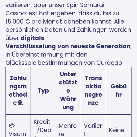
variieren, aber unser Spin Samurai-
Casinotest hat ergeben, dass du bis zu
15.000 € pro Monat abheben kannst. Alle
persönlichen Daten und Zahlungen werden
über
digitale
Verschlüsselung
von
neueste Generation
,
in Übereinstimmung mit den
Glücksspielbestimmungen von Curaçao.
Unter
Zahlu
Trans
stützt
ngsm
aktio
Gebü
Typ
e
ethod
nsgre
hr
Währ
e 🌐.
nze
ung
Kredit
💳
Mehre
Variier
-/Deb
Keine
Visum
re
t