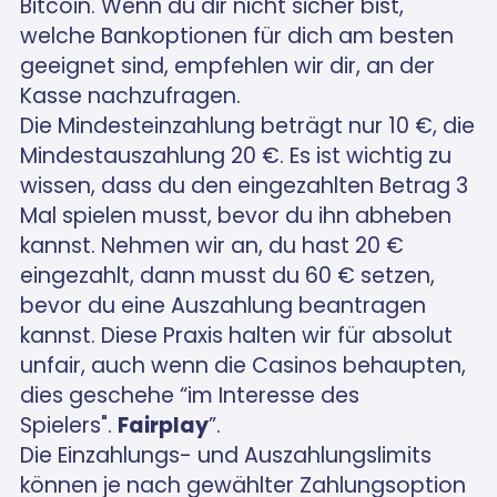
Bitcoin. Wenn du dir nicht sicher bist,
welche Bankoptionen für dich am besten
geeignet sind, empfehlen wir dir, an der
Kasse nachzufragen.
Die Mindesteinzahlung beträgt nur 10 €, die
Mindestauszahlung 20 €. Es ist wichtig zu
wissen, dass du den eingezahlten Betrag 3
Mal spielen musst, bevor du ihn abheben
kannst. Nehmen wir an, du hast 20 €
eingezahlt, dann musst du 60 € setzen,
bevor du eine Auszahlung beantragen
kannst. Diese Praxis halten wir für absolut
unfair, auch wenn die Casinos behaupten,
dies geschehe “im Interesse des
Spielers".
Fairplay
”.
Die Einzahlungs- und Auszahlungslimits
können je nach gewählter Zahlungsoption