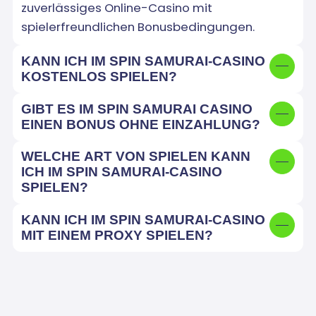
zuverlässiges Online-Casino mit
spielerfreundlichen Bonusbedingungen.
KANN ICH IM SPIN SAMURAI-CASINO
KOSTENLOS SPIELEN?
GIBT ES IM SPIN SAMURAI CASINO
Ja, du kannst die Spiele im Übungsmodus
EINEN BONUS OHNE EINZAHLUNG?
kostenlos spielen. Zum Zeitpunkt des
Verfassens dieses Artikels bietet das Casino
WELCHE ART VON SPIELEN KANN
Nein, das Casino bietet Einzahlungsboni,
keinen Gratisgeld-Bonus an, sodass du die
ICH IM SPIN SAMURAI-CASINO
Freispielboni und Cashback-Boni an, aber
Spiele im Echtgeldmodus nicht kostenlos
SPIELEN?
bedenke, dass einige davon möglicherweise
spielen kannst.
nicht für Einzahler aus deinem Land verfügbar
KANN ICH IM SPIN SAMURAI-CASINO
Du kannst eine große Auswahl an
sind.
MIT EINEM PROXY SPIELEN?
Spielautomaten, Tischspielen, Live-Casino-
Spielen und Videopoker spielen, die von über
Es gibt kein technisches Hindernis, das dich
40 Spielstudios angeboten werden.
daran hindert, mit der Betrugssoftware auf
die Seite zuzugreifen. Wenn das