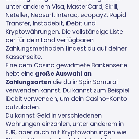
unter anderem Visa, MasterCard, Skrill,
Neteller, Neosurf, Interac, ecopayZ, Rapid
Transfer, Instadebit, iDebit und
Kryptowährungen. Die vollständige Liste
der für dein Land verfügbaren
Zahlungsmethoden findest du auf deiner
Kassenseite.
Eine dem Casino gewidmete Bankenseite
hebt eine
große Auswahl an
Zahlungsarten
die du in Spin Samurai
verwenden kannst. Du kannst zum Beispiel
iDebit verwenden, um dein Casino-Konto
aufzuladen.
Du kannst Geld in verschiedenen
Währungen einzahlen, unter anderem in
EUR, aber auch mit Kryptowährungen wie