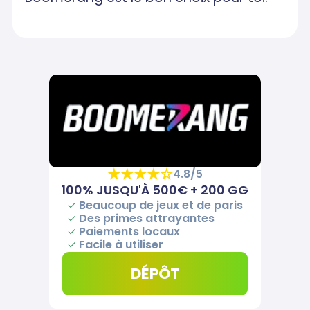
dépôt ?
✨ Programme VIP de Boomerang
Bet : niveaux, points et boutique
🎲 Boomerang Casino en ligne : Jeux
de machines à sous et casino en
direct
🎰 Boomerang Casino Slots : Jeux
populaires
🎲 Boomerang Live Casino :
croupiers en direct
★
★
★
★
☆
4.8/5
100% JUSQU'À 500€ + 200 GG
⚽ Boomerang Sports Betting :
Beaucoup de jeux et de paris
Meilleures cotes et paris en direct
Des primes attrayantes
📱 Boomerang App : Version mobile
Paiements locaux
et accès mobile
Facile à utiliser
💵 Boomerang Bet France : Dépôts,
DÉPÔT
retraits et méthodes de paiement
💪 Boomerang-Bet : Soutien