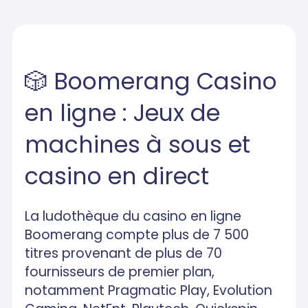
🎲 Boomerang Casino
en ligne : Jeux de
machines à sous et
casino en direct
La ludothèque du casino en ligne
Boomerang compte plus de 7 500
titres provenant de plus de 70
fournisseurs de premier plan,
notamment Pragmatic Play, Evolution