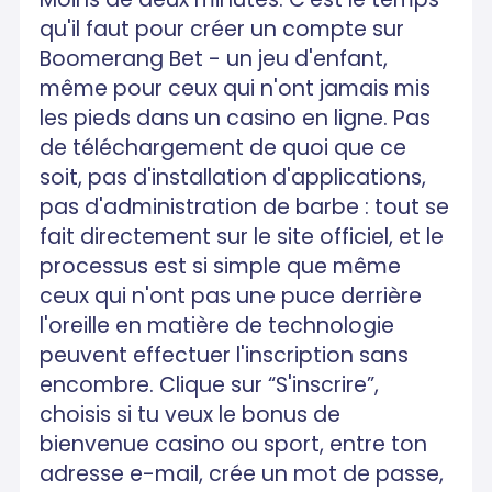
qu'il faut pour créer un compte sur
Boomerang Bet - un jeu d'enfant,
même pour ceux qui n'ont jamais mis
les pieds dans un casino en ligne. Pas
de téléchargement de quoi que ce
soit, pas d'installation d'applications,
pas d'administration de barbe : tout se
fait directement sur le site officiel, et le
processus est si simple que même
ceux qui n'ont pas une puce derrière
l'oreille en matière de technologie
peuvent effectuer l'inscription sans
encombre. Clique sur “S'inscrire”,
choisis si tu veux le bonus de
bienvenue casino ou sport, entre ton
adresse e-mail, crée un mot de passe,