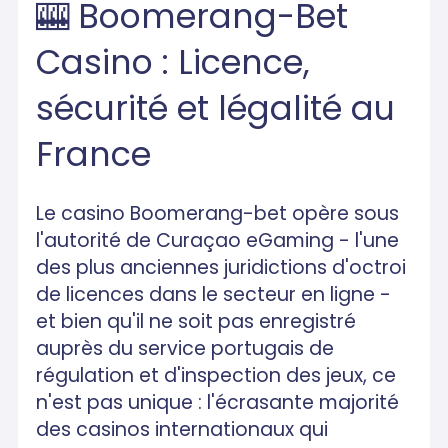
🎰 Boomerang-Bet
Casino : Licence,
sécurité et légalité au
France
Le casino Boomerang-bet opère sous
l'autorité de Curaçao eGaming - l'une
des plus anciennes juridictions d'octroi
de licences dans le secteur en ligne -
et bien qu'il ne soit pas enregistré
auprès du service portugais de
régulation et d'inspection des jeux, ce
n'est pas unique : l'écrasante majorité
des casinos internationaux qui