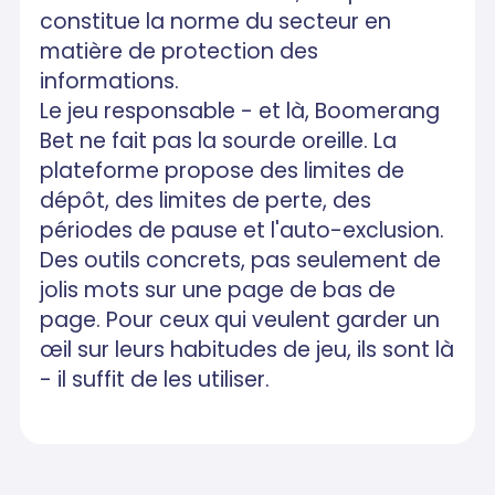
constitue la norme du secteur en
matière de protection des
informations.
Le jeu responsable - et là, Boomerang
Bet ne fait pas la sourde oreille. La
plateforme propose des limites de
dépôt, des limites de perte, des
périodes de pause et l'auto-exclusion.
Des outils concrets, pas seulement de
jolis mots sur une page de bas de
page. Pour ceux qui veulent garder un
œil sur leurs habitudes de jeu, ils sont là
- il suffit de les utiliser.