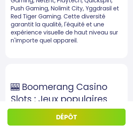
Gaming, NetEnt, Playtech, Quickspin,
Push Gaming, Nolimit City, Yggdrasil et
Red Tiger Gaming. Cette diversité
garantit la qualité, l'équité et une
expérience visuelle de haut niveau sur
n'importe quel appareil.
🎰 Boomerang Casino
Slots : Jeux populaires
Les machines à sous du casino
DÉPÔT
Boomerang constituent le cœur de la
plateforme, avec des milliers de titres