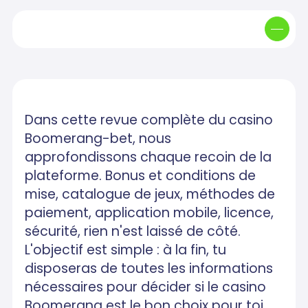
Boomerang Bet : Analyse complète
des casinos et des paris au France
🪃 Boomerang Casino France : Fiche
Dans cette revue complète du casino
d'information
Boomerang-bet, nous
👉 Boomerang Bet Online :
approfondissons chaque recoin de la
Inscription et vérification KYC
plateforme. Bonus et conditions de
👉 Boomerang Bet Login : Comment
mise, catalogue de jeux, méthodes de
se connecter et retrouver l'accès
🎰 Boomerang-Bet Casino : Licence,
paiement, application mobile, licence,
sécurité et légalité au France
sécurité, rien n'est laissé de côté.
🎁 Bonus du casino Boomerang :
L'objectif est simple : à la fin, tu
promotions et conditions
disposeras de toutes les informations
Boomerang Bet Bonus sans dépôt :
nécessaires pour décider si le casino
Comment obtenir un bonus sans
Boomerang est le bon choix pour toi.