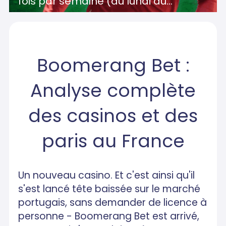
fois par semaine (du lundi au
500€
dimanche).
Boomerang Bet :
Analyse complète
des casinos et des
paris au France
Un nouveau casino. Et c'est ainsi qu'il
s'est lancé tête baissée sur le marché
portugais, sans demander de licence à
personne - Boomerang Bet est arrivé,