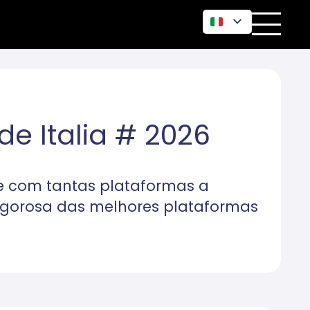
e Italia # 2026
te com tantas plataformas a
rigorosa das melhores plataformas