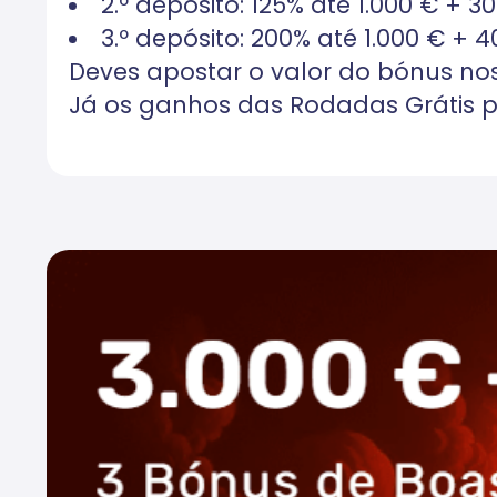
2.º depósito: 125% até 1.000 € + 
3.º depósito: 200% até 1.000 € + 
Deves apostar o valor do bónus no
Já os ganhos das Rodadas Grátis p