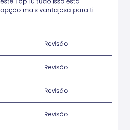
este Top 10 tudo isso está
 opção mais vantajosa para ti
Revisão
Revisão
Revisão
Revisão