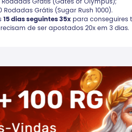
30 Rodadas Grátis (Gates of Olympus);
40 Rodadas Grátis (Sugar Rush 1000).
s
15 dias seguintes 35x
para conseguires t
recisam de ser apostados 20x em 3 dias.