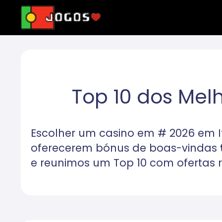
Top 10 dos Mel
Escolher um casino em # 2026 em I
oferecerem bónus de boas-vindas
e reunimos um Top 10 com ofertas r