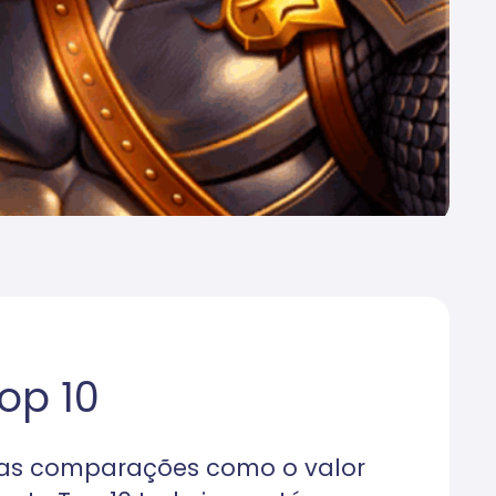
op 10
umas comparações como o valor