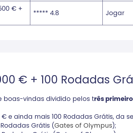
500 € +
***** 4.8
Jogar
000 € + 100 Rodadas Grá
boas-vindas dividido pelos t
rês primeir
€ e ainda mais 100 Rodadas Grátis, da s
0 Rodadas Grátis (
Gates of Olympus
);