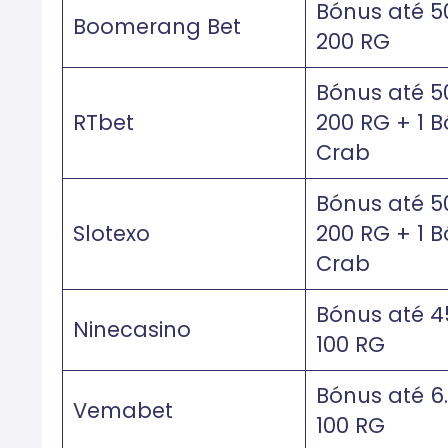
Bónus até 5
Boomerang Bet
200 RG
Bónus até 5
RTbet
200 RG + 1 
Crab
Bónus até 5
Slotexo
200 RG + 1 
Crab
Bónus até 4
Ninecasino
100 RG
Bónus até 6
Vemabet
100 RG