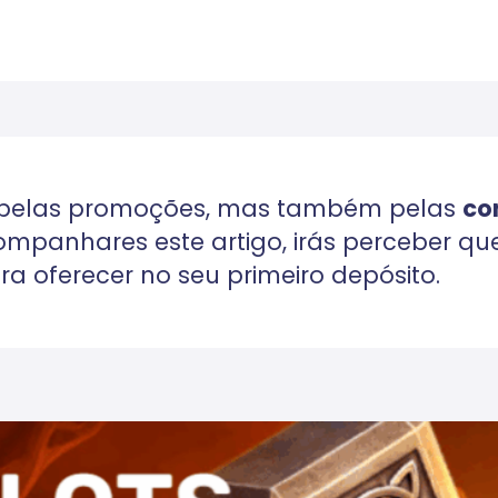
 Italia # 2026
🔥 Melhores Bónus de
s Grátis
⭐ Twin: Bónus até 1.5
00 Rodadas Grátis
⭐ Ninecasino: Bónus 
ó pelas promoções, mas também pelas
co
as Grátis
⭐ RTbet: Bónus até 5
mpanhares este artigo, irás perceber qu
odadas Grátis
⭐ Slotexo: Bónus até
 oferecer no seu primeiro depósito.
dadas Grátis
⭐ Betlabel: Bónus até
Online
🤔 Como Escolher o 
o: Guia Passo a Passo
🛡️ Termos e Condiçõ
Bónus
⛔ Erros e Problemas