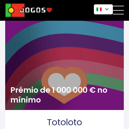
Prémio de 1 000 000 € no
mínimo
Totoloto