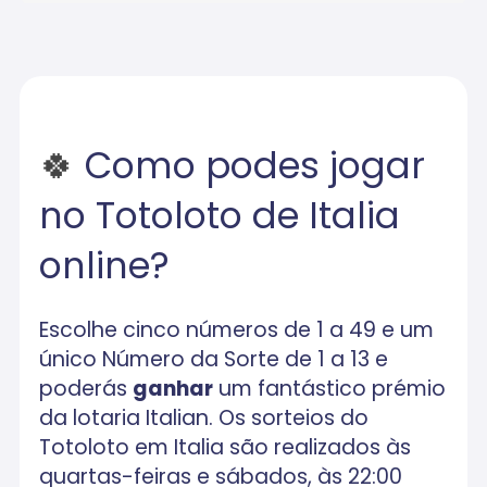
🍀
Como podes jogar
no Totoloto de Italia
online?
Escolhe cinco números de 1 a 49 e um
único Número da Sorte de 1 a 13 e
poderás
ganhar
um fantástico prémio
da lotaria Italian. Os sorteios do
Totoloto em Italia são realizados às
quartas-feiras e sábados, às 22:00