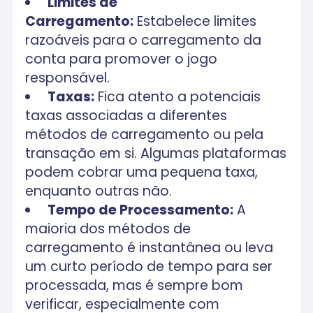
Limites de
Carregamento:
Estabelece limites
razoáveis para o carregamento da
conta para promover o jogo
responsável.
Taxas:
Fica atento a potenciais
taxas associadas a diferentes
métodos de carregamento ou pela
transação em si. Algumas plataformas
podem cobrar uma pequena taxa,
enquanto outras não.
Tempo de Processamento:
A
maioria dos métodos de
carregamento é instantânea ou leva
um curto período de tempo para ser
processada, mas é sempre bom
verificar, especialmente com