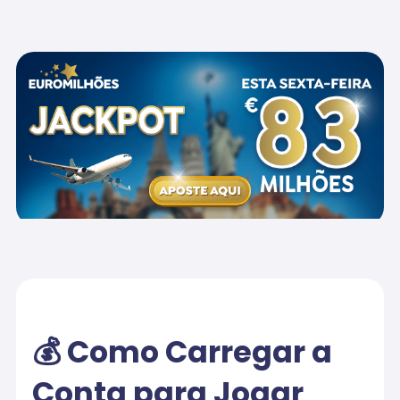
💰 Como Carregar a
Conta para Jogar