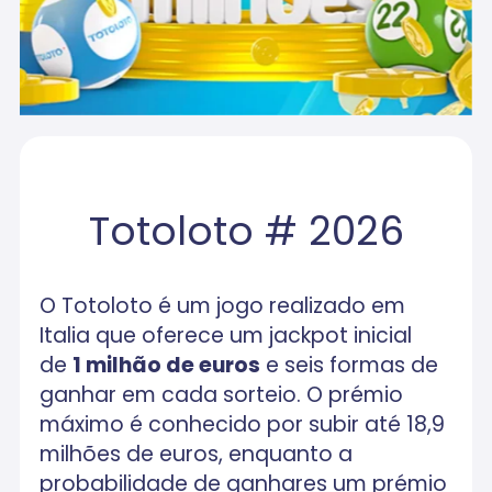
Totoloto # 2026
O Totoloto é um jogo realizado em
Italia que oferece um jackpot inicial
de
1 milhão de euros
e seis formas de
ganhar em cada sorteio. O prémio
máximo é conhecido por subir até 18,9
milhões de euros, enquanto a
probabilidade de ganhares um prémio