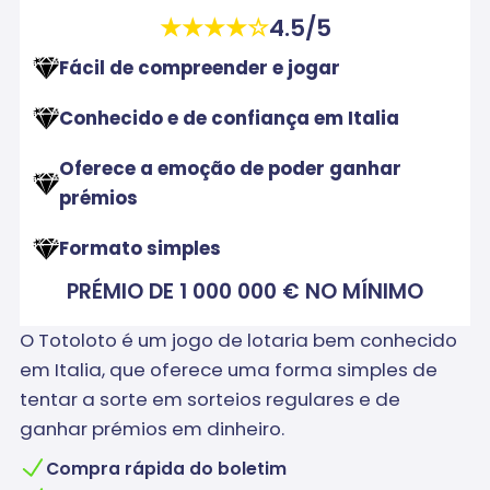
★
★
★
★
☆
4.5/5
Fácil de compreender e jogar
Conhecido e de confiança em Italia
Oferece a emoção de poder ganhar
prémios
Formato simples
PRÉMIO DE 1 000 000 € NO MÍNIMO
O Totoloto é um jogo de lotaria bem conhecido
em Italia, que oferece uma forma simples de
tentar a sorte em sorteios regulares e de
ganhar prémios em dinheiro.
Compra rápida do boletim