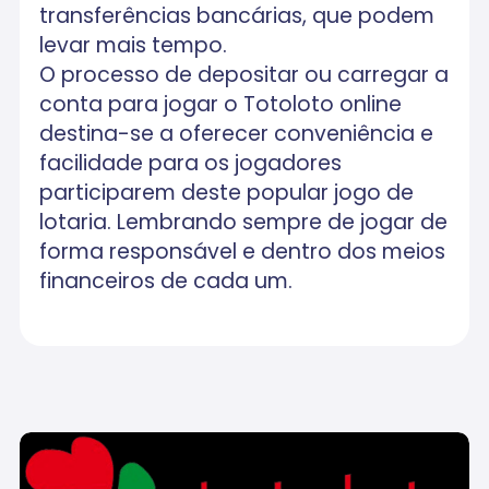
transferências bancárias, que podem
levar mais tempo.
O processo de depositar ou carregar a
conta para jogar o Totoloto online
destina-se a oferecer conveniência e
facilidade para os jogadores
participarem deste popular jogo de
lotaria. Lembrando sempre de jogar de
forma responsável e dentro dos meios
financeiros de cada um.