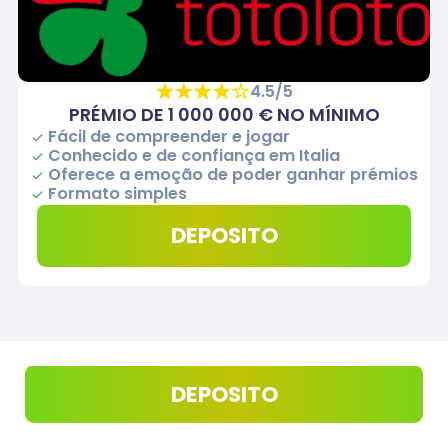
★
★
★
★
☆
4.5/5
PRÉMIO DE 1 000 000 € NO MÍNIMO
Fácil de compreender e jogar
Conhecido e de confiança em Italia
Oferece a emoção de poder ganhar prémios
Formato simples
DEPOSITO
DEPOSITO
⚡ Como podes