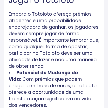
Jogar o Totoloto
Embora o Totoloto ofereça prémios
atraentes e uma probabilidade
encorajadora de ganhar, os jogadores
devem sempre jogar de forma
responsável. É importante lembrar que,
como qualquer forma de apostas,
participar no Totoloto deve ser uma
atividade de lazer e não uma maneira
de obter renda.
Potencial de Mudança de
Vida:
Com prémios que podem
chegar a milhões de euros, o Totoloto
oferece a oportunidade de uma
transformação significativa na vida
dos vencedores.