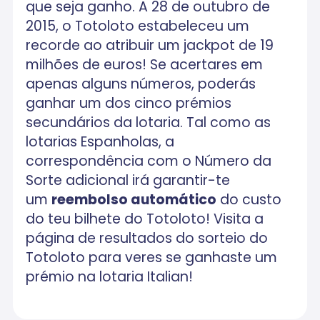
que seja ganho. A 28 de outubro de
2015, o Totoloto estabeleceu um
recorde ao atribuir um jackpot de 19
milhões de euros! Se acertares em
apenas alguns números, poderás
ganhar um dos cinco prémios
secundários da lotaria. Tal como as
lotarias Espanholas, a
correspondência com o Número da
Sorte adicional irá garantir-te
um
reembolso automático
do custo
do teu bilhete do Totoloto! Visita a
página de resultados do sorteio do
Totoloto para veres se ganhaste um
prémio na lotaria Italian!