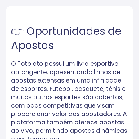
👉 Oportunidades de
Apostas
O Totoloto possui um livro esportivo
abrangente, apresentando linhas de
apostas extensas em uma infinidade
de esportes. Futebol, basquete, tênis e
muitos outros esportes são cobertos,
com odds competitivas que visam
proporcionar valor aos apostadores. A
plataforma também oferece apostas
ao vivo, permitindo apostas dinâmicas