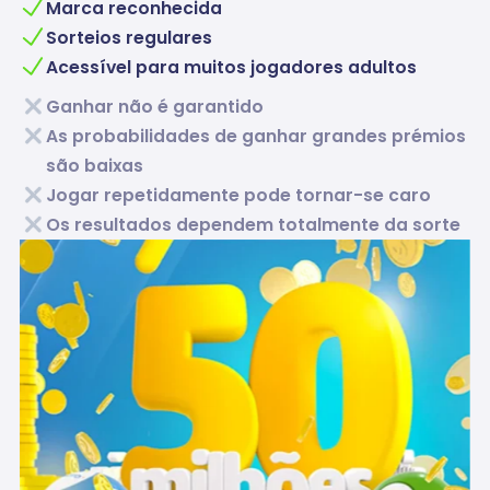
Marca reconhecida
Sorteios regulares
Acessível para muitos jogadores adultos
Ganhar não é garantido
As probabilidades de ganhar grandes prémios
são baixas
Jogar repetidamente pode tornar-se caro
Os resultados dependem totalmente da sorte