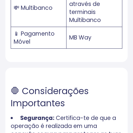
através de
💸 Multibanco
terminais
Multibanco
📱 Pagamento
MB Way
Móvel
🛑 Considerações
Importantes
Segurança:
Certifica-te de que a
operação é realizada em uma