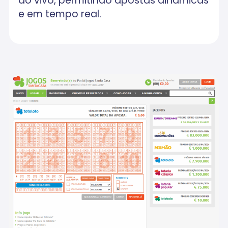
ao vivo, permitindo apostas dinâmicas
e em tempo real.