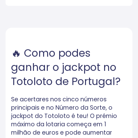
🔥 Como podes
ganhar o jackpot no
Totoloto de Portugal?
Se acertares nos cinco números
principais e no Número da Sorte, o
jackpot do Totoloto é teu! O prémio
máximo da lotaria começa em 1
milhão de euros e pode aumentar