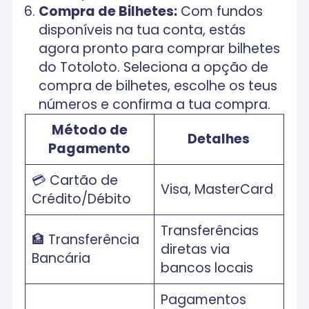
Compra de Bilhetes:
Com fundos
disponíveis na tua conta, estás
agora pronto para comprar bilhetes
do Totoloto. Seleciona a opção de
compra de bilhetes, escolhe os teus
números e confirma a tua compra.
Método de
Detalhes
Pagamento
💳 Cartão de
Visa, MasterCard
Crédito/Débito
Transferências
🏦 Transferência
diretas via
Bancária
bancos locais
Pagamentos