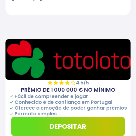
★
★
★
★
☆
4.5/5
PRÉMIO DE 1 000 000 € NO MÍNIMO
Fácil de compreender e jogar
Conhecido e de confiança em Portugal
Oferece a emoção de poder ganhar prémios
Formato simples
DEPOSITAR