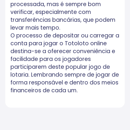
processada, mas é sempre bom
verificar, especialmente com
transferências bancárias, que podem
levar mais tempo.
O processo de depositar ou carregar a
conta para jogar o Totoloto online
destina-se a oferecer conveniência e
facilidade para os jogadores
participarem deste popular jogo de
lotaria. Lembrando sempre de jogar de
forma responsável e dentro dos meios
financeiros de cada um.