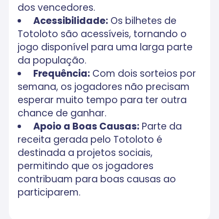
dos vencedores.
Acessibilidade:
Os bilhetes de
Totoloto são acessíveis, tornando o
jogo disponível para uma larga parte
da população.
Frequência:
Com dois sorteios por
semana, os jogadores não precisam
esperar muito tempo para ter outra
chance de ganhar.
Apoio a Boas Causas:
Parte da
receita gerada pelo Totoloto é
destinada a projetos sociais,
permitindo que os jogadores
contribuam para boas causas ao
participarem.