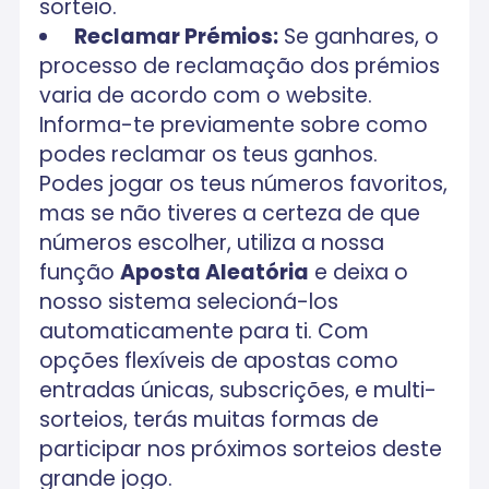
sorteio.
Reclamar Prémios:
Se ganhares, o
processo de reclamação dos prémios
varia de acordo com o website.
Informa-te previamente sobre como
podes reclamar os teus ganhos.
Podes jogar os teus números favoritos,
mas se não tiveres a certeza de que
números escolher, utiliza a nossa
função
Aposta Aleatória
e deixa o
nosso sistema selecioná-los
automaticamente para ti. Com
opções flexíveis de apostas como
entradas únicas, subscrições, e multi-
sorteios, terás muitas formas de
participar nos próximos sorteios deste
grande jogo.