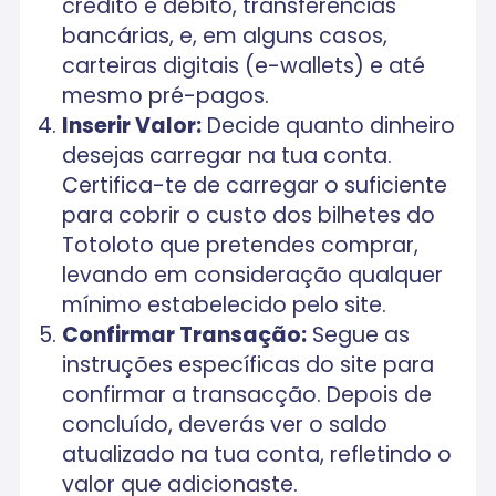
crédito e débito, transferências
bancárias, e, em alguns casos,
carteiras digitais (e-wallets) e até
mesmo pré-pagos.
Inserir Valor:
Decide quanto dinheiro
desejas carregar na tua conta.
Certifica-te de carregar o suficiente
para cobrir o custo dos bilhetes do
Totoloto que pretendes comprar,
levando em consideração qualquer
mínimo estabelecido pelo site.
Confirmar Transação:
Segue as
instruções específicas do site para
confirmar a transacção. Depois de
concluído, deverás ver o saldo
atualizado na tua conta, refletindo o
valor que adicionaste.