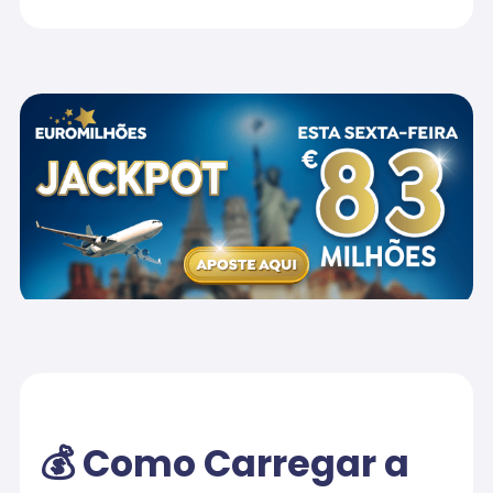
💰 Como Carregar a